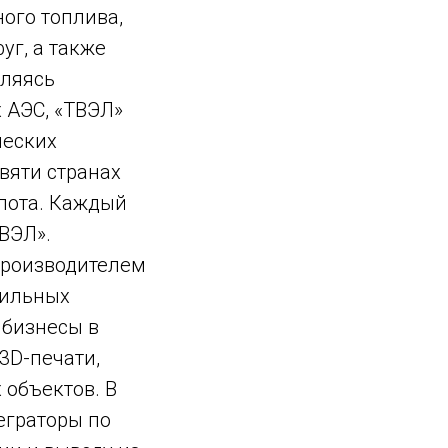
ого топлива,
уг, а также
вляясь
 АЭС, «ТВЭЛ»
ческих
евяти странах
флота. Каждый
ВЭЛ».
производителем
бильных
 бизнесы в
3D-печати,
 объектов. В
еграторы по