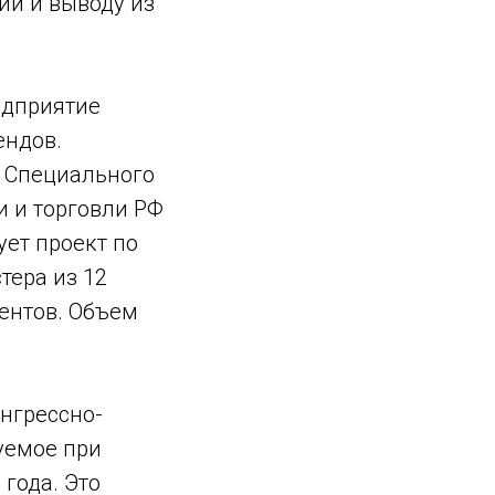
ии и выводу из
едприятие
ендов.
о Специального
 и торговли РФ
ет проект по
тера из 12
ентов. Объем
нгрессно-
уемое при
года. Это