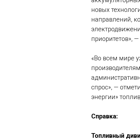
аккумуляторных
новых технолог
направлений, к
электродвижения
приоритетов», 
«Во всем мире 
производителям
административн
спрос», — отме
энергии» топли
Справка:
Топливный диви