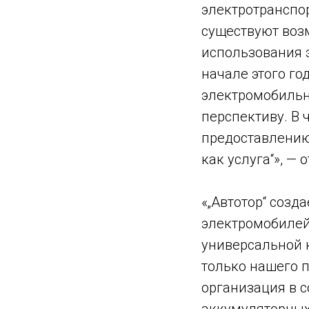
электротранспор
существуют воз
использования э
начале этого г
электромобильн
перспективу. В 
предоставлению 
как услуга“», —
«„Автотор“ соз
электромобилей
универсальной 
только нашего п
организация в с