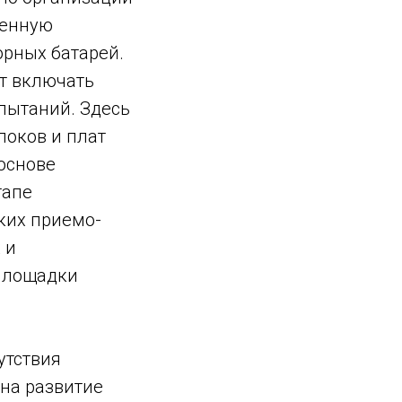
венную
орных батарей.
т включать
пытаний. Здесь
локов и плат
 основе
тапе
ких приемо-
 и
 площадки
утствия
 на развитие