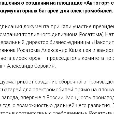
лашения о создании на площадке «Автотор» 
ккумуляторных батарей для электромобилей.
дписания документа приняли участие президе
омпания топливного дивизиона Росатома) На
неральный директор бизнес-единицы «Накопит
изиона Росатома Александр Камашев и замест
овета директоров — председатель комитета по
нг» Александр Сорокин.
дусматривает создание сборочного производс
 батарей для электромобилей прямо на площ
завода, впервые в России. Мощность производ
 в год, с возможностью дальнейшего развития.
отор» в соответствии с требованиями Росатома