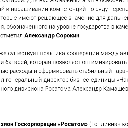
 батарей. Для нас это важный этап в освоени
ий и наращивании компетенций по ряду персп
оторые имеют решающее значение для дальне
, обозначенного на уровне государства в каче
— отметил
Александр Сорокин
.
уже существует практика кооперации между а
и батарей, которая позволяет оптимизировать
ые расходы и сформировать стабильный гара
тил генеральный директор бизнес-единицы «На
вного дивизиона Росатома Александр Камашев
зион Госкорпорации «Росатом»
(Топливная к