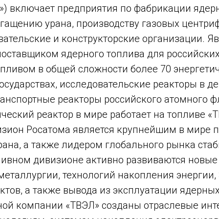
») включает предприятия по фабрикации ядерн
гащению урана, производству газовых центриф
вательские и конструкторские организации. Я
оставщиком ядерного топлива для российских
опливом в общей сложности более 70 энергети
государствах, исследовательские реакторы в д
транспортные реакторы российского атомного 
ческий реактор в мире работает на топливе «Т
зион Росатома является крупнейшим в мире 
рана, а также лидером глобального рынка ста
пливном дивизионе активно развиваются новые
металлургии, технологий накопления энергии, 
тов, а также вывода из эксплуатации ядерных
ной компании «ТВЭЛ» созданы отраслевые инт