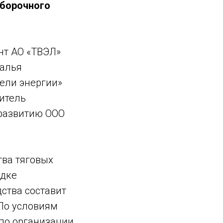
сборочного
нт АО «ТВЭЛ»
талья
ели энергии»
итель
 развитию ООО
тва тяговых
адке
ства составит
 По условиям
 по организации