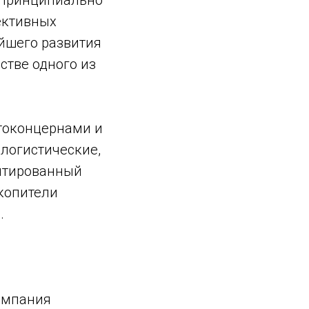
и принципиально
ективных
йшего развития
стве одного из
втоконцернами и
 логистические,
нтированный
копители
.
омпания