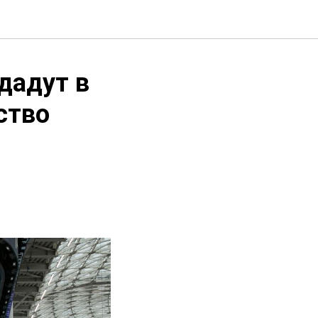
дадут в
ство