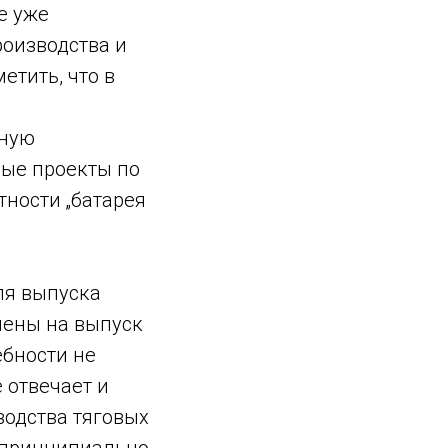
е уже
роизводства и
етить, что в
чную
ные проекты по
тности „батарея
ля выпуска
лены на выпуск
ебности не
 отвечает и
водства тяговых