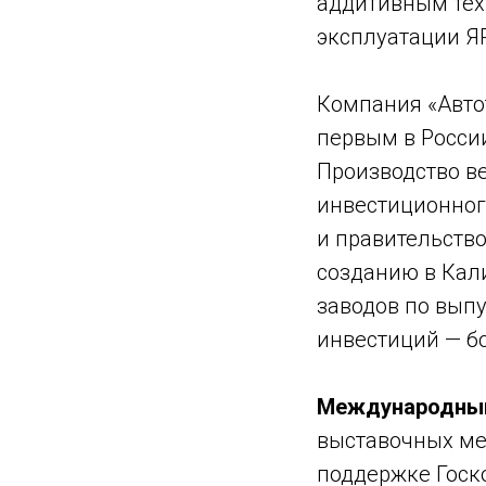
аддитивным тех
эксплуатации ЯРО
Компания «Автот
первым в Росси
Производство ве
инвестиционног
и правительств
созданию в Кал
заводов по вып
инвестиций — бол
Международны
выставочных ме
поддержке Госко