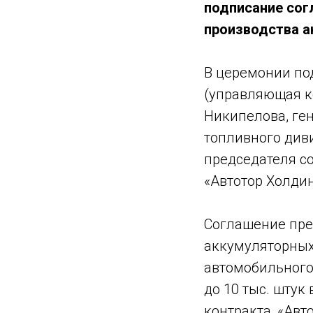
подписание сог
производства а
В церемонии по
(управляющая к
Никипелова, ге
топливного див
председателя с
«Автотор Холди
Соглашение пре
аккумуляторных
автомобильного 
до 10 тыс. штук
контракта, «Авт