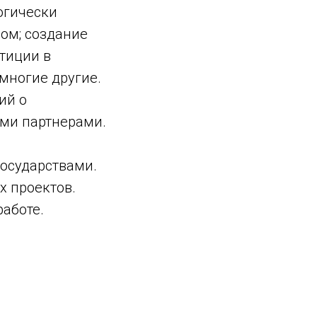
огически
ом; создание
тиции в
многие другие.
ий о
ми партнерами.
государствами.
х проектов.
работе.