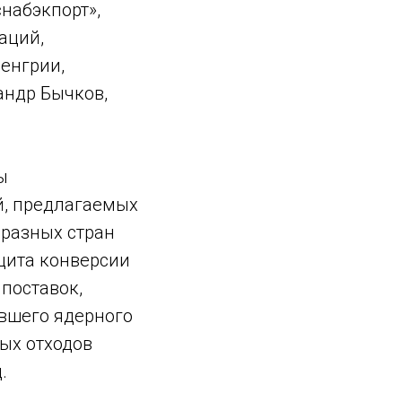
набэкпорт»,
аций,
енгрии,
андр Бычков,
ы
й, предлагаемых
разных стран
цита конверсии
поставок,
вшего ядерного
ых отходов
.