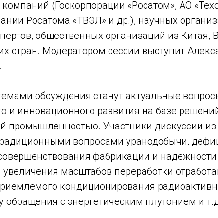
компаний (Госкорпорации «Росатом», АО «Техс
нии Росатома «ТВЭЛ» и др.), научных организ
ертов, общественных организаций из Китая, В
их стран. Модератором сессии выступит Алекс
.
емами обсуждения станут актуальные вопрос
го и инновационного развития на базе решени
й промышленностью. Участники дискуссии из 
 традиционными вопросами уранодобычи, дефи
усовершенствования фабрикации и надежности 
ы увеличения масштабов переработки отработа
 приемлемого кондиционирования радиоактивн
у обращения с энергетическим плутонием и т.д