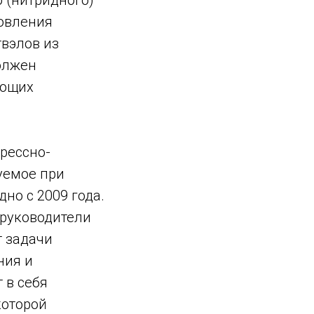
 (нитридного)
овления
твэлов из
олжен
ающих
рессно-
уемое при
но с 2009 года.
 руководители
 задачи
ния и
 в себя
которой