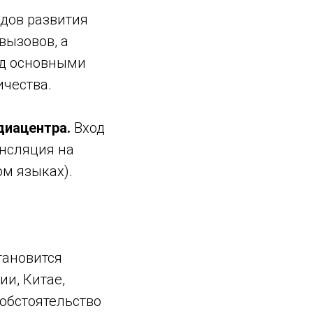
ндов развития
вызовов, а
ед основными
чества.
диацентра.
Вход
ансляция на
ом языках).
тановится
ии, Китае,
 обстоятельство