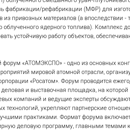
П) облученного смешанного уран-плутониевого
ль фабрикации/рефабрикации (МФР) для изгот
в из привозных материалов (а впоследствии - 
о облученного ядерного топлива). Комплекс д
вать устойчивую работу объектов, обеспечив
.
форум «АТОМЭКСПО» - одно из основных конг
роприятий мировой атомной отрасли, организ
рпорации «Росатом». Форум проводится ежегод
 деловая и выставочная площадка, на которой
евых компаний и ведущие эксперты обсуждают
ых технологий, укрепляют партнерские отноше
учшими практиками. Формат форума включает
ирную деловую программу, главными темами 