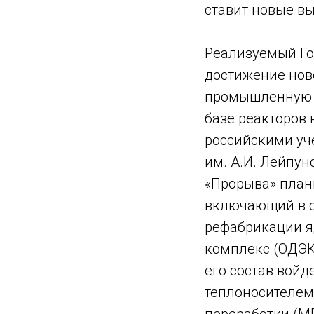
ставит новые в
Реализуемый Го
достижение ново
промышленную р
базе реакторов
российскими уч
им. А.И. Лейпун
«Прорыва» план
включающий в се
рефабрикации я
комплекс (ОДЭК)
его состав войд
теплоносителем