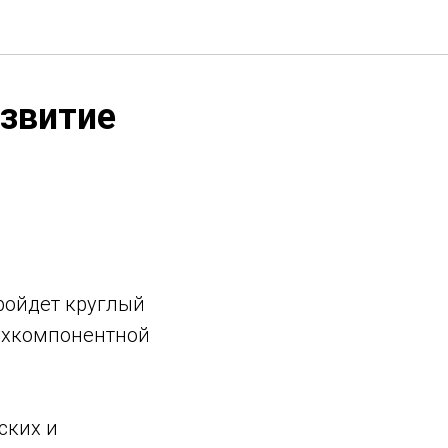
звитие
ройдет круглый
вухкомпонентной
ских и