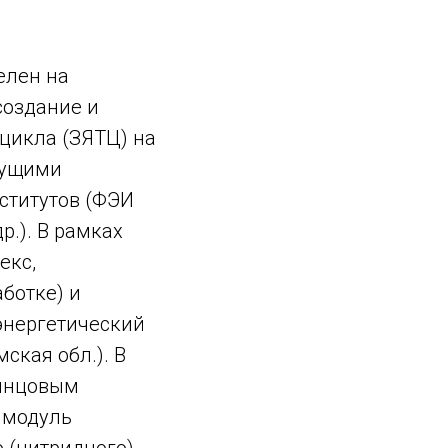
елен на
создание и
цикла (ЗЯТЦ) на
дущими
ститутов (ФЭИ
р.). В рамках
екс,
ботке) и
энергетический
ская обл.). В
винцовым
 модуль