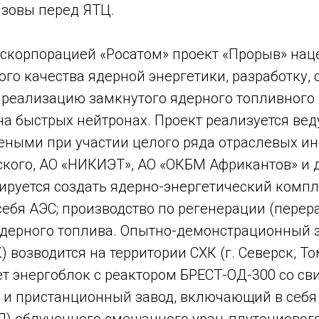
ызовы перед ЯТЦ.
скорпорацией «Росатом» проект «Прорыв» нац
го качества ядерной энергетики, разработку, 
еализацию замкнутого ядерного топливного 
 на быстрых нейтронах. Проект реализуется ве
еными при участии целого ряда отраслевых ин
ского, АО «НИКИЭТ», АО «ОКБМ Африкантов» и д
ируется создать ядерно-энергетический компл
бя АЭС; производство по регенерации (перера
дерного топлива. Опытно-демонстрационный 
 возводится на территории СХК (г. Северск, Том
ет энергоблок с реактором БРЕСТ-ОД-300 со с
 и пристанционный завод, включающий в себя