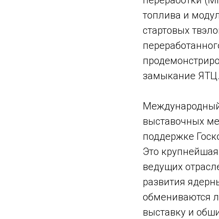
переработки (М
топлива и моду
стартовых твэло
переработанног
продемонстриро
замыкание ЯТЦ
Международный 
выставочных ме
поддержке Госко
Это крупнейшая
ведущих отрасл
развития ядерн
обмениваются л
выставку и обш