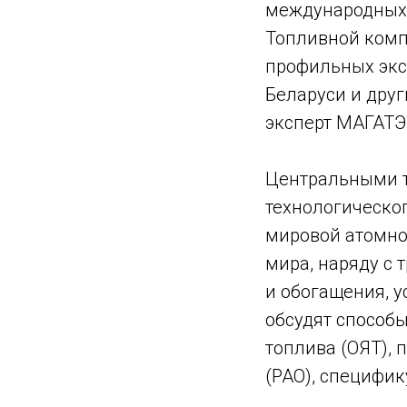
международных 
Топливной компа
профильных эксп
Беларуси и друг
эксперт МАГАТЭ
Центральными т
технологическо
мировой атомно
мира, наряду с
и обогащения, 
обсудят способ
топлива (ОЯТ),
(РАО), специфик