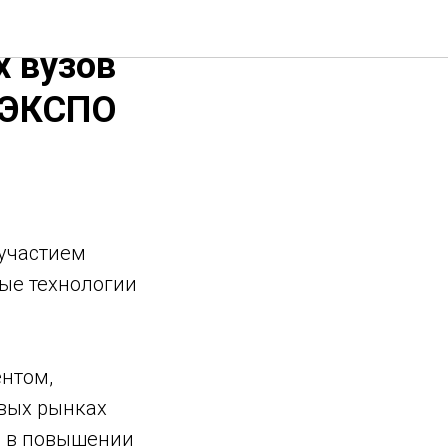
ных
х вузов
МЭКСПО
 участием
ые технологии
ентом,
вых рынках
ь в повышении