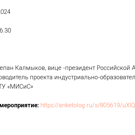
2024
6.30
епан Калмыков, вице -президент Российской 
ководитель проекта индустриально-образовате
ТУ «МИСиС»
 мероприятие:
https://anketolog.ru/s/805619/uXI