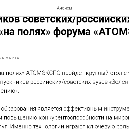
тие с участием иностран
Анонсы
ков советских/российски
 «на полях» форума «АТО
26 МАРТА
на полях» АТОМЭКСПО пройдет круглый стол с
пускников российских/советских вузов «Зелен
лению».
т образования является эффективным инструм
 повышению конкурентоспособности на миро
слуг. Именно технологии играют ключевую рол