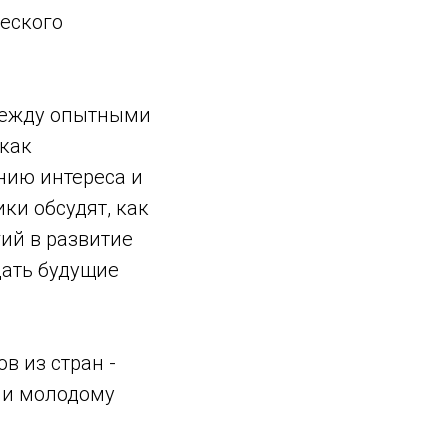
еского
между опытными
 как
нию интереса и
ки обсудят, как
ий в развитие
дать будущие
в из стран -
гии молодому