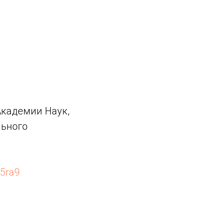
Академии Наук,
льного
Q5ra9